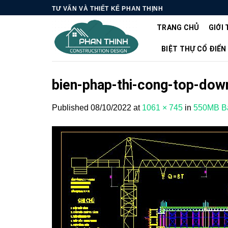
Skip
TƯ VẤN VÀ THIẾT KẾ PHAN THỊNH
to
TRANG CHỦ
GIỚI 
content
BIỆT THỰ CỔ ĐIỂN
bien-phap-thi-cong-top-dow
Published
08/10/2022
at
1061 × 745
in
550MB Bả