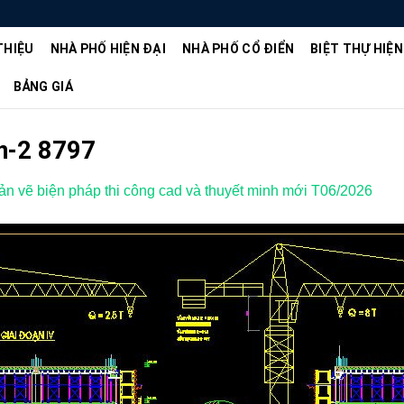
THIỆU
NHÀ PHỐ HIỆN ĐẠI
NHÀ PHỐ CỔ ĐIỂN
BIỆT THỰ HIỆN
BẢNG GIÁ
n-2 8797
n vẽ biện pháp thi công cad và thuyết minh mới T06/2026