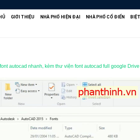
HỦ
GIỚI THIỆU
NHÀ PHỐ HIỆN ĐẠI
NHÀ PHỐ CỔ ĐIỂN
BIỆ
font autocad nhanh, kèm thư viện font autocad full google Drive