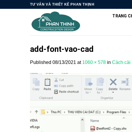
Skip
TƯ VẤN VÀ THIẾT KẾ PHAN THỊNH
to
TRANG C
content
add-font-vao-cad
Published
08/13/2021
at
1060 × 578
in
Cách cài 