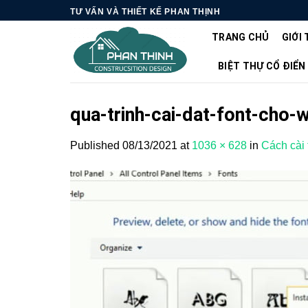
Skip
TƯ VẤN VÀ THIẾT KẾ PHAN THỊNH
to
TRANG CHỦ
GIỚI 
content
BIỆT THỰ CỔ ĐIỂN
qua-trinh-cai-dat-font-cho-w
Published
08/13/2021
at
1036 × 628
in
Cách cài 