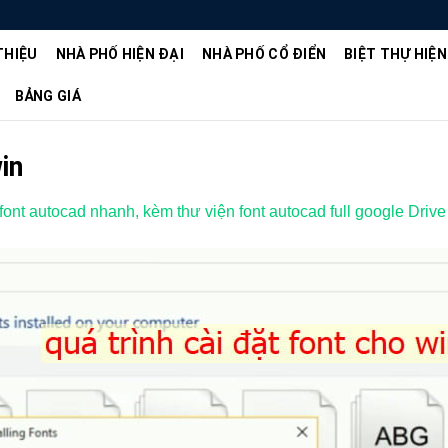
THIỆU
NHÀ PHỐ HIỆN ĐẠI
NHÀ PHỐ CỔ ĐIỂN
BIỆT THỰ HIỆN
BẢNG GIÁ
in
font autocad nhanh, kèm thư viện font autocad full google Drive