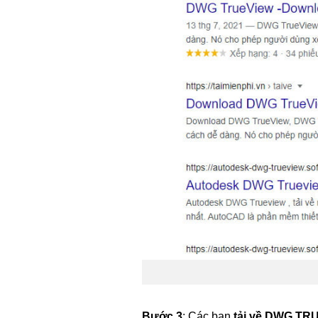
Bước 3
: Các bạn
tải về DWG TR