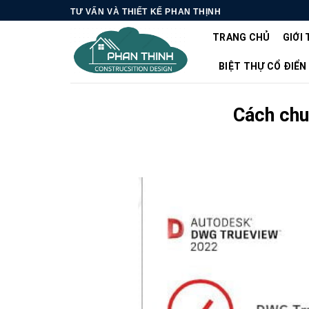
Skip
TƯ VẤN VÀ THIẾT KẾ PHAN THỊNH
to
TRANG CHỦ
GIỚI 
content
BIỆT THỰ CỔ ĐIỂN
Cách chu