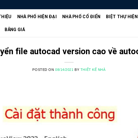
THIỆU
NHÀ PHỐ HIỆN ĐẠI
NHÀ PHỐ CỔ ĐIỂN
BIỆT THỰ HIỆN
BẢNG GIÁ
yển file autocad version cao về aut
POSTED ON
08/14/2021
BY
THIẾT KẾ NHÀ