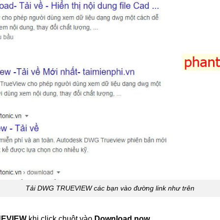
Tải DWG TRUEVIEW các bạn vào đường link như trên
UEVIEW
khi click chuột vào
Download now