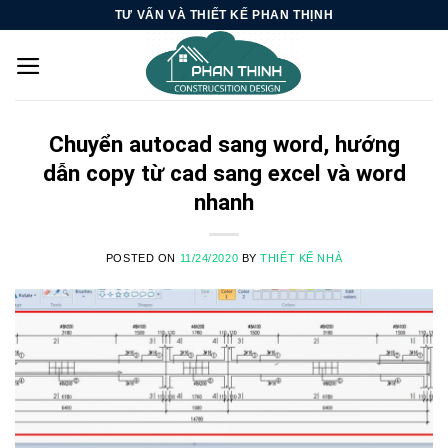
Skip
TƯ VẤN VÀ THIẾT KẾ PHAN THỊNH
to
content
Chuyển autocad sang word, hướng
dẫn copy từ cad sang excel và word
nhanh
POSTED ON
11/24/2020
BY
THIẾT KẾ NHÀ