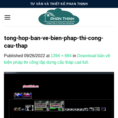
Skip
TƯ VẤN VÀ THIẾT KẾ PHAN THỊNH
to
content
tong-hop-ban-ve-bien-phap-thi-cong-
cau-thap
Published
09/26/2022
at
1394 × 884
in
Download bản vẽ
biện pháp thi công lắp dựng cẩu tháp cad full.