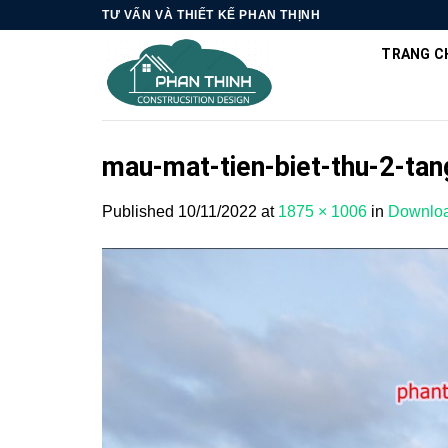
Skip
TƯ VẤN VÀ THIẾT KẾ PHAN THỊNH
to
TRANG C
content
mau-mat-tien-biet-thu-2-tan
Published
10/11/2022
at
1875 × 1006
in
Downloa