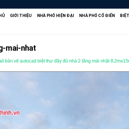
HỦ
GIỚI THIỆU
NHÀ PHỐ HIỆN ĐẠI
NHÀ PHỐ CỔ ĐIỂN
BIỆ
g-mai-nhat
d bản vẽ autocad biệt thự đầy đủ nhà 2 tầng mái nhật 8,2mx1