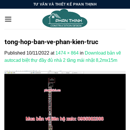
Skip
TƯ VẤN VÀ THIẾT KẾ PHAN THỊNH
to
content
tong-hop-ban-ve-phan-kien-truc
Published
10/11/2022
at
1474 × 864
in
Download bản vẽ
autocad biệt thự đầy đủ nhà 2 tầng mái nhật 8,2mx15m