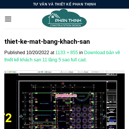
Skip
TƯ VẤN VÀ THIẾT KẾ PHAN THỊNH
to
content
thiet-ke-mat-bang-khach-san
Published
10/20/2022
at
1133 × 855
in
Download bản vẽ
thiết kế khách sạn 11 tầng 5 sao full cad.