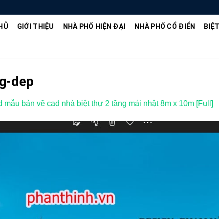
HỦ
GIỚI THIỆU
NHÀ PHỐ HIỆN ĐẠI
NHÀ PHỐ CỔ ĐIỂN
BIỆ
ng-dep
mẫu bản vẽ cad nhà biệt thự 2 tầng mái nhật 8m x 10m [Full]