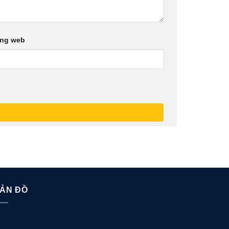
ang web
ẢN ĐỒ