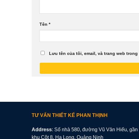
Tên
*
Lưu tên của tôi, email, và trang web trong 
TƯ VẤN THIẾT KẾ PHAN THỊNH
Address
: Số nhà 580, đường Vũ Văn Hiếu, gần
khu Cột 8, Hạ Long, Quảng Ninh