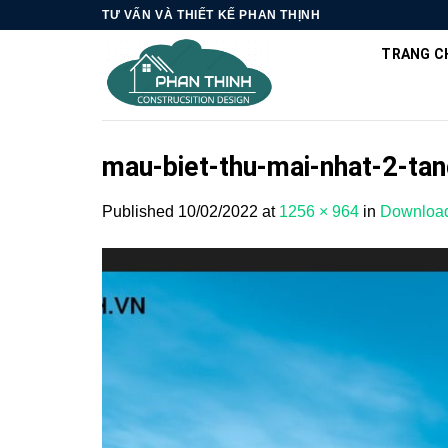
Skip
TƯ VẤN VÀ THIẾT KẾ PHAN THỊNH
to
TRANG C
content
mau-biet-thu-mai-nhat-2-ta
Published
10/02/2022
at
1256 × 964
in
Download 