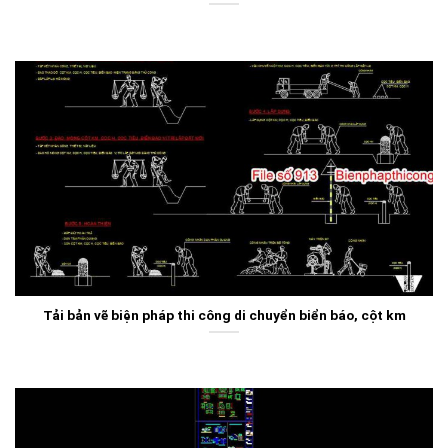
Tải bản vẽ biện pháp thi công di chuyển biển báo, cột km