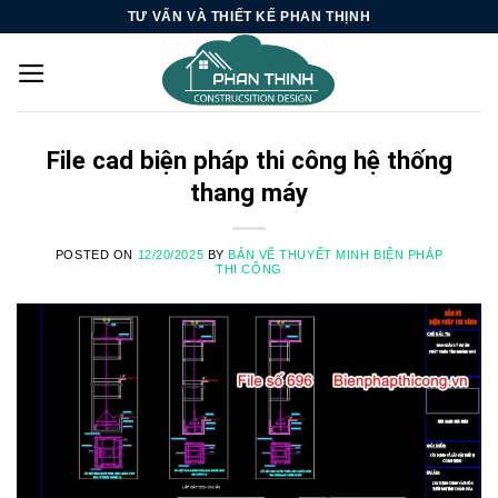
Skip
TƯ VẤN VÀ THIẾT KẾ PHAN THỊNH
to
content
File cad biện pháp thi công hệ thống
thang máy
POSTED ON
12/20/2025
BY
BẢN VẼ THUYẾT MINH BIỆN PHÁP
THI CÔNG