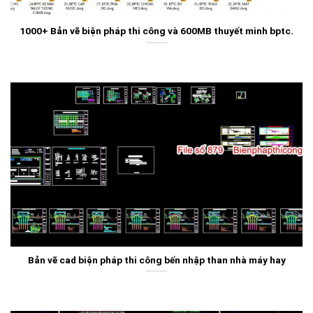
1000+ Bản vẽ biện pháp thi công và 600MB thuyết minh bptc.
Bản vẽ cad biện pháp thi công bến nhập than nhà máy hay