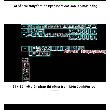
Tải bản vẽ thuyết minh bptc bơm cát san lấp mặt bằng.
54+ Bản vẽ biện pháp thi công trạm biến áp nhiều loại.