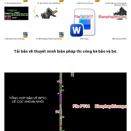
Tải bản vẽ thuyết minh biện pháp thi công kè bảo vệ bờ.