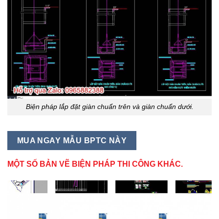
Biện pháp lắp đặt giàn chuẩn trên và giàn chuẩn dưới.
MUA NGAY MẪU BPTC NÀY
MỘT SỐ BẢN VẼ BIỆN PHÁP THI CÔNG KHÁC.