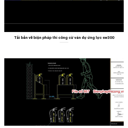
Tải bản vẽ biện pháp thi công cừ ván dự ứng lực sw300