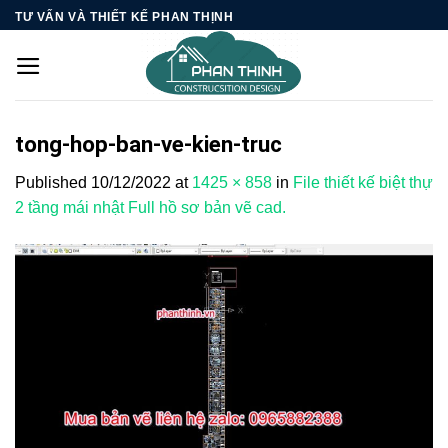
Skip
TƯ VẤN VÀ THIẾT KẾ PHAN THỊNH
to
content
tong-hop-ban-ve-kien-truc
Published
10/12/2022
at
1425 × 858
in
File thiết kế biệt thự
2 tầng mái nhật Full hồ sơ bản vẽ cad.