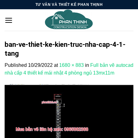
Skip
TƯ VẤN VÀ THIẾT KẾ PHAN THỊNH
to
content
ban-ve-thiet-ke-kien-truc-nha-cap-4-1-
tang
Published
10/29/2022
at
1680 × 883
in
Full bản vẽ autocad
nhà cấp 4 thiết kế mái nhật 4 phòng ngủ 13mx11m