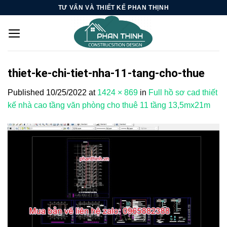
Skip
TƯ VẤN VÀ THIẾT KẾ PHAN THỊNH
to
content
thiet-ke-chi-tiet-nha-11-tang-cho-thue
Published
10/25/2022
at
1424 × 869
in
Full hồ sơ cad thiết
kế nhà cao tầng văn phòng cho thuê 11 tầng 13,5mx21m