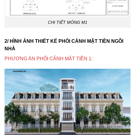
CHI TIẾT MÓNG M1
2/ HÌNH ẢNH THIẾT KẾ PHỐI CẢNH MẶT TIỀN NGÔI
NHÀ
PHƯƠNG ÁN PHỐI CẢNH MẶT TIỀN 1: