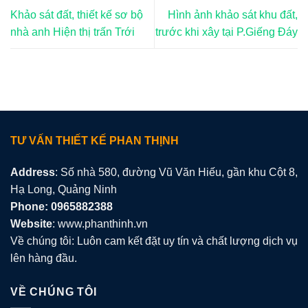
Khảo sát đất, thiết kế sơ bộ
Hình ảnh khảo sát khu đất,
nhà anh Hiện thị trấn Trới
trước khi xây tại P.Giếng Đáy
TƯ VẤN THIẾT KẾ PHAN THỊNH
Address
: Số nhà 580, đường Vũ Văn Hiếu, gần khu Cột 8,
Hạ Long, Quảng Ninh
Phone: 0965882388
Website
: www.phanthinh.vn
Về chúng tôi: Luôn cam kết đặt uy tín và chất lượng dịch vụ
lên hàng đầu.
VỀ CHÚNG TÔI