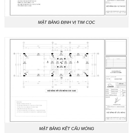
MẶT BẰNG ĐỊNH VỊ TIM CỌC
MẶT BẰNG KẾT CẤU MÓNG