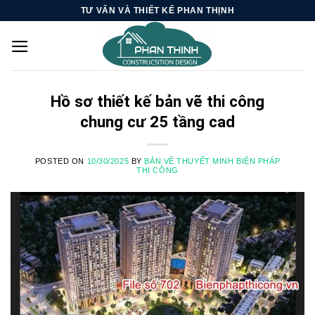
Skip
TƯ VẤN VÀ THIẾT KẾ PHAN THỊNH
to
content
Hồ sơ thiết kế bản vẽ thi công
chung cư 25 tầng cad
POSTED ON
10/30/2025
BY
BẢN VẼ THUYẾT MINH BIỆN PHÁP
THI CÔNG