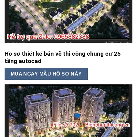
Hồ sơ thiết kế bản vẽ thi công chung cư 25
tầng autocad
MUA NGAY MẪU HỒ SƠ NÀY