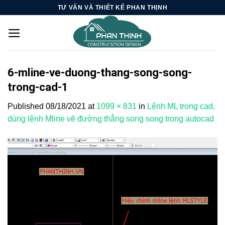
Skip
TƯ VẤN VÀ THIẾT KẾ PHAN THỊNH
to
content
6-mline-ve-duong-thang-song-song-
trong-cad-1
Published
08/18/2021
at
1099 × 831
in
Lệnh ML trong cad,
dùng lệnh Mline vẽ đường thẳng song song trong autocad