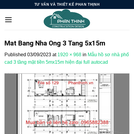
Skip
TƯ VẤN VÀ THIẾT KẾ PHAN THỊNH
to
content
Mat Bang Nha Ong 3 Tang 5x15m
Published
03/09/2023
at
1920 × 968
in
Mẫu hồ sơ nhà phố
cad 3 tầng mặt tiền 5mx15m hiện đại full autocad