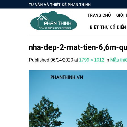
Skip
TƯ VẤN VÀ THIẾT KẾ PHAN THỊNH
to
TRANG CHỦ
GIỚI 
content
BIỆT THỰ CỔ ĐIỂN
nha-dep-2-mat-tien-6,6m-qu
Published
06/14/2020
at
1799 × 1012
in
Mẫu thi