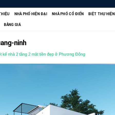
THIỆU
NHÀ PHỐ HIỆN ĐẠI
NHÀ PHỐ CỔ ĐIỂN
BIỆT THỰ HIỆN
BẢNG GIÁ
ang-ninh
ết kế nhà 2 tầng 2 mặt tiền đẹp ở Phương Đông