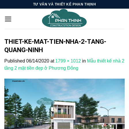
Skip
TƯ VẤN VÀ THIẾT KẾ PHAN THỊNH
to
content
THIET-KE-MAT-TIEN-NHA-2-TANG-
QUANG-NINH
Published
06/14/2020
at
1799 × 1012
in
Mẫu thiết kế nhà 2
tầng 2 mặt tiền đẹp ở Phương Đông