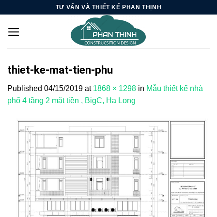
Skip
TƯ VẤN VÀ THIẾT KẾ PHAN THỊNH
to
content
thiet-ke-mat-tien-phu
Published
04/15/2019
at
1868 × 1298
in
Mẫu thiết kế nhà
phố 4 tầng 2 mặt tiền , BigC, Hạ Long