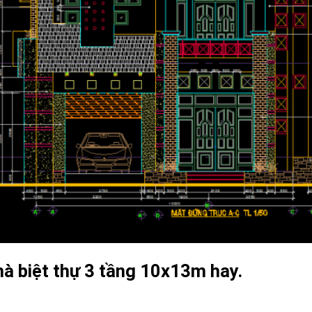
hà biệt thự 3 tầng 10x13m hay.