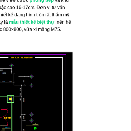
 thể view được
phòng bếp
và khu
bậc cao 16-17cm. Đơn vị tư vấn
hiết kế dạng hình tròn rất thẩm mỹ
ây là
mẫu thiết kế biệt thự
, nên hệ
ic 800×800, vữa xi măng M75.