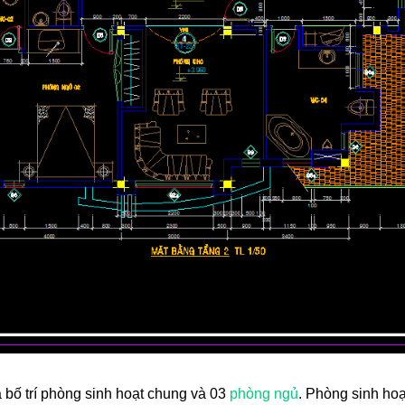
à bố trí phòng sinh hoạt chung và 03
phòng ngủ
. Phòng sinh hoạ