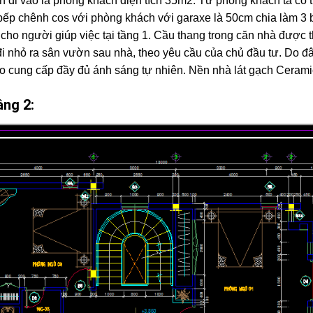
nh đi vào là phòng khách diện tích 35m2. Từ phòng khách ta có
bếp chênh cos với phòng khách với garaxe là 50cm chia làm 3 
 cho người giúp việc tại tầng 1. Cầu thang trong căn nhà được t
 đi nhỏ ra sân vườn sau nhà, theo yêu cầu của chủ đầu tư. Do đ
ảo cung cấp đầy đủ ánh sáng tự nhiên. Nền nhà lát gạch Ceram
ầng 2: