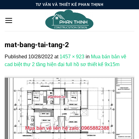
Skip
TƯ VẤN VÀ THIẾT KẾ PHAN THỊNH
to
content
mat-bang-tai-tang-2
Published
10/28/2022
at
1457 × 923
in
Mua bán bản vẽ
cad biệt thự 2 tầng hiện đại full hồ sơ thiết kế 9x15m