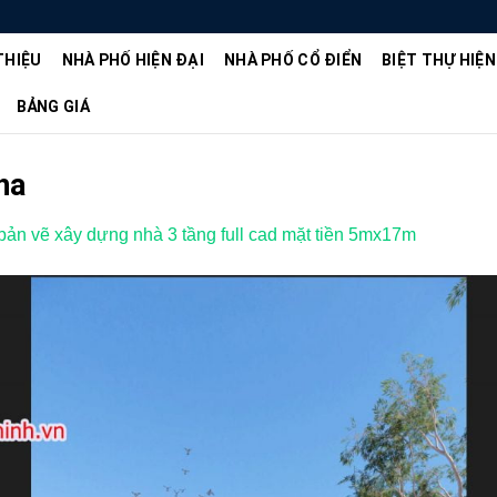
THIỆU
NHÀ PHỐ HIỆN ĐẠI
NHÀ PHỐ CỔ ĐIỂN
BIỆT THỰ HIỆN
BẢNG GIÁ
ha
ản vẽ xây dựng nhà 3 tầng full cad mặt tiền 5mx17m