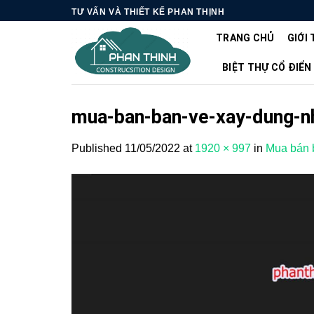
Skip
TƯ VẤN VÀ THIẾT KẾ PHAN THỊNH
to
TRANG CHỦ
GIỚI 
content
BIỆT THỰ CỔ ĐIỂN
mua-ban-ban-ve-xay-dung-n
Published
11/05/2022
at
1920 × 997
in
Mua bán b