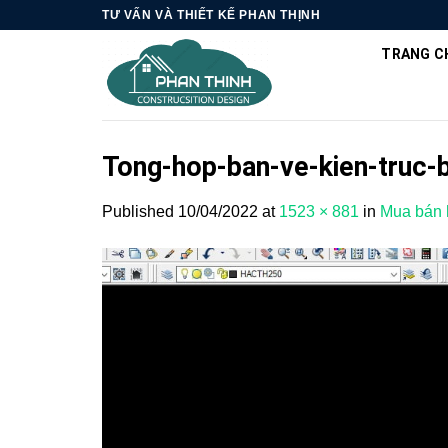
Skip
TƯ VẤN VÀ THIẾT KẾ PHAN THỊNH
to
TRANG C
content
Tong-hop-ban-ve-kien-truc-b
Published
10/04/2022
at
1523 × 881
in
Mua bán h