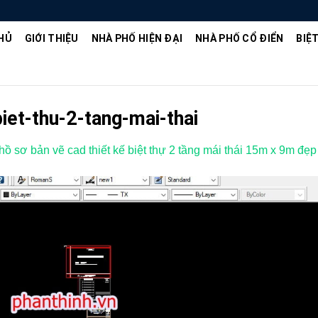
HỦ
GIỚI THIỆU
NHÀ PHỐ HIỆN ĐẠI
NHÀ PHỐ CỔ ĐIỂN
BIỆ
iet-thu-2-tang-mai-thai
ồ sơ bản vẽ cad thiết kế biệt thự 2 tầng mái thái 15m x 9m đẹp