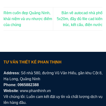
Rèm cuốn đẹp Quảng Ninh,
Bản vẽ autocad nhà phố
khái niệm và ưu nhược điểm
5x20m, đầy đủ file cad kiến
của chúng
trúc, kết cấu, điện nước
TƯ VẤN THIẾT KẾ PHAN THỊNH
Address
: Số nhà 580, đường Vũ Văn Hiếu, gần khu Cột 8,
Hạ Long, Quảng Ninh
Phone: 0965882388
Website
: www.phanthinh.vn
Về chúng tôi: Luôn cam kết đặt uy tín và chất lượng dịch vụ
lên hàng đầu.