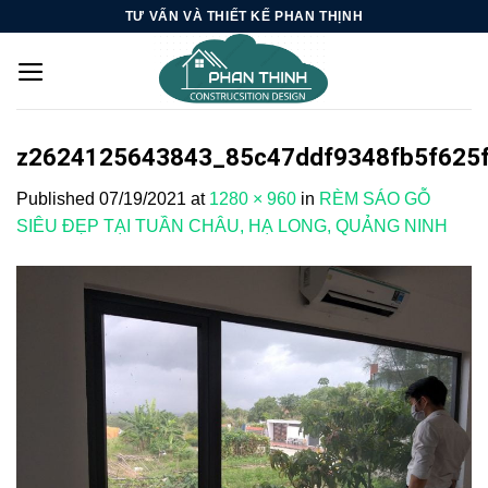
Skip
TƯ VẤN VÀ THIẾT KẾ PHAN THỊNH
to
content
z2624125643843_85c47ddf9348fb5f625
Published
07/19/2021
at
1280 × 960
in
RÈM SÁO GỖ
SIÊU ĐẸP TẠI TUẦN CHÂU, HẠ LONG, QUẢNG NINH