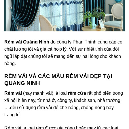
Rèm vải Quảng Ninh
do công ty Phan Thịnh cung cấp có
chất lượng tốt và giá cả hợp lý. Với sự nhiệt tình của đội
ngũ lắp đặt chúng tôi sẽ mang đến sự hài lòng cho khách
hàng.
RÈM VẢI VÀ CÁC MẪU RÈM VẢI ĐẸP TẠI
QUẢNG NINH
Rèm vải
(hay mành vải) là loại
rèm cửa
rất phổ biến trong
xã hội hiện nay, từ nhà ở, công ty, khách sạn, nhà trường,
….đều sử dụng rèm vải để che nắng, chống nóng hay
trang trí.
Rèm vải là loại rèm được gia công hoặc may từ các loại