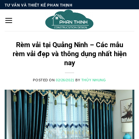
Skip
TƯ VẤN VÀ THIẾT KẾ PHAN THỊNH
to
content
Rèm vải tại Quảng Ninh – Các mẫu
rèm vải đẹp và thông dụng nhất hiện
nay
POSTED ON
02/26/2021
BY
THÙY NHUNG