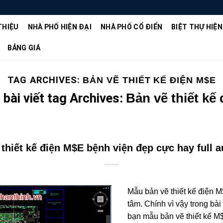
THIỆU
NHÀ PHỐ HIỆN ĐẠI
NHÀ PHỐ CỔ ĐIỂN
BIỆT THỰ HIỆN
BẢNG GIÁ
TAG ARCHIVES:
BẢN VẼ THIẾT KẾ ĐIỆN M$E
bài viết tag Archives:
Bản vẽ thiết kế
 thiết kế điện M$E bệnh viện đẹp cực hay full a
Mẫu bản vẽ thiết kế điện
tâm. Chính vì vậy trong bài
bạn mẫu bản vẽ thiết kế M