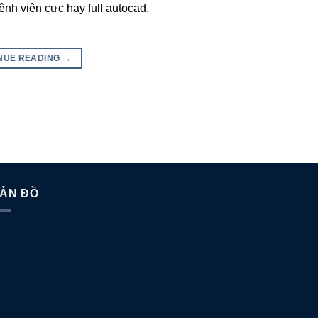
ệnh viện cực hay full autocad.
NUE READING
→
ẢN ĐỒ