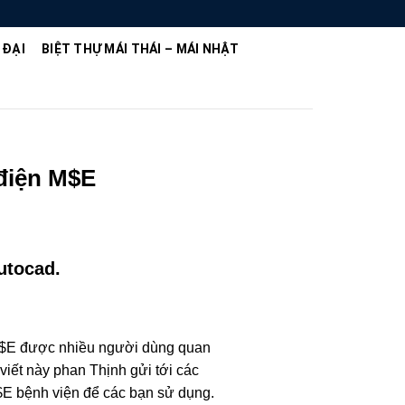
 ĐẠI
BIỆT THỰ MÁI THÁI – MÁI NHẬT
 điện M$E
utocad.
 M$E được nhiều người dùng quan
 viết này phan Thịnh gửi tới các
$E bệnh viện để các bạn sử dụng.