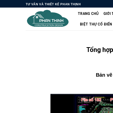
Skip
TƯ VẤN VÀ THIẾT KẾ PHAN THỊNH
to
TRANG CHỦ
GIỚI 
content
BIỆT THỰ CỔ ĐIỂN
Tổng hợp 
Bản vẽ