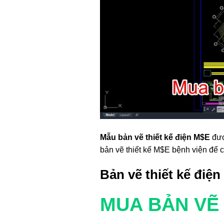
Mẫu bản vẽ thiết kế điện M$E
đượ
bản vẽ thiết kế M$E bệnh viện để 
Bản vẽ thiết kế điện
MUA BẢN VẼ N