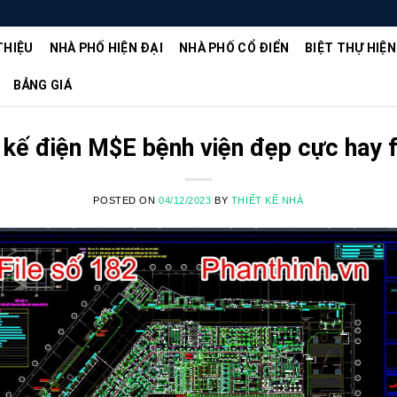
THIỆU
NHÀ PHỐ HIỆN ĐẠI
NHÀ PHỐ CỔ ĐIỂN
BIỆT THỰ HIỆN
BẢNG GIÁ
t kế điện M$E bệnh viện đẹp cực hay f
POSTED ON
04/12/2023
BY
THIẾT KẾ NHÀ