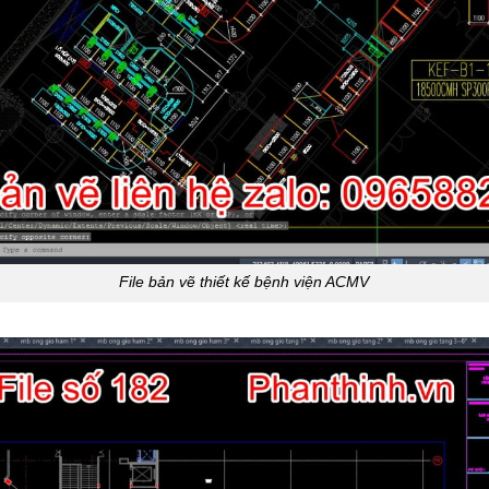
File bản vẽ thiết kế bệnh viện ACMV