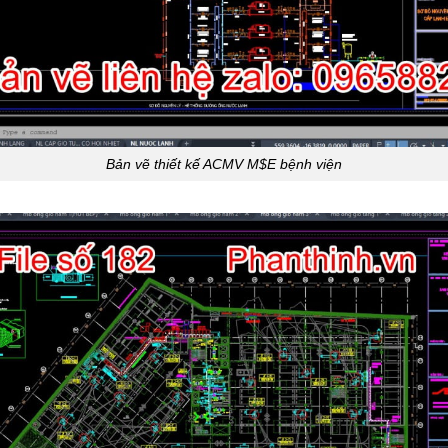
Bản vẽ thiết kế ACMV M$E bệnh viện