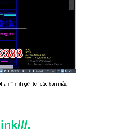
phan Thịnh gửi tới các bạn mẫu
nk///.