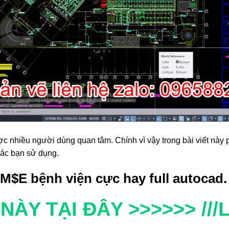
c nhiều người dùng quan tâm. Chính vì vậy trong bài viết này 
các bạn sử dụng.
 M$E bệnh viện cực hay full autocad.
ÀY TẠI ĐÂY >>>>>> ///Li