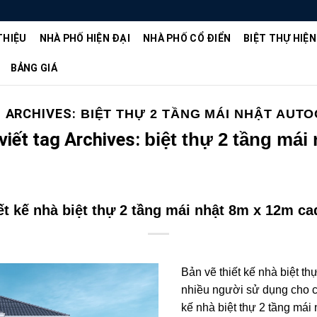
THIỆU
NHÀ PHỐ HIỆN ĐẠI
NHÀ PHỐ CỔ ĐIỂN
BIỆT THỰ HIỆN
BẢNG GIÁ
 ARCHIVES:
BIỆT THỰ 2 TẦNG MÁI NHẬT AUT
viết tag Archives:
biệt thự 2 tầng mái
ết kế nhà biệt thự 2 tầng mái nhật 8m x 12m c
Bản vẽ thiết kế nhà biệt th
nhiều người sử dụng cho că
kế nhà biệt thự 2 tầng má