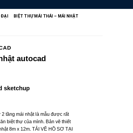
 ĐẠI
BIỆT THỰ MÁI THÁI – MÁI NHẬT
OCAD
 nhật autocad
ad sketchup
ự 2 tầng mái nhật là mẫu được rất
n biệt thự của mình. Bản vẽ thiết
i nhật 8m x 12m. TẢI VỀ HỒ SƠ TẠI