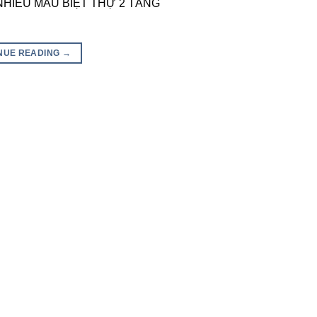
VỀ NHIỀU MẪU BIỆT THỰ 2 TẦNG
NUE READING
→