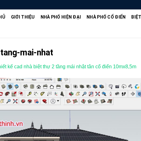
HỦ
GIỚI THIỆU
NHÀ PHỐ HIỆN ĐẠI
NHÀ PHỐ CỔ ĐIỂN
BIỆ
-tang-mai-nhat
hiết kế cad nhà biệt thự 2 tầng mái nhật tân cổ điển 10mx8,5m