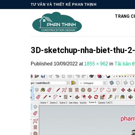
Skip
TƯ VẤN VÀ THIẾT KẾ PHAN THỊNH
to
TRANG C
content
3D-sketchup-nha-biet-thu-2
Published
10/09/2022
at
1855 × 962
in
Tải bản t