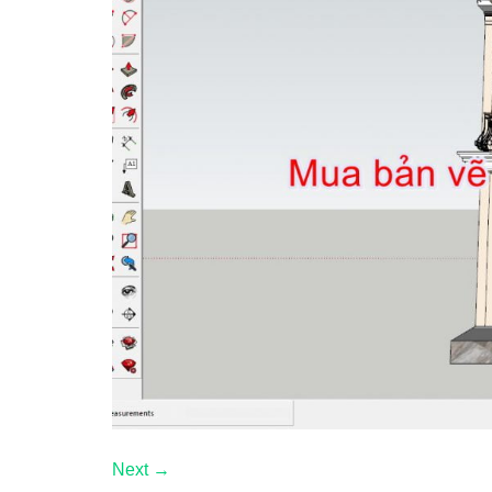
Next
→