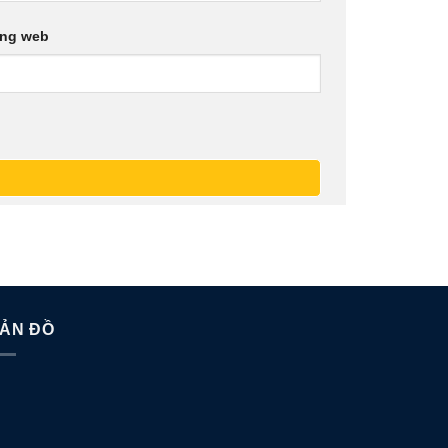
ang web
ẢN ĐỒ