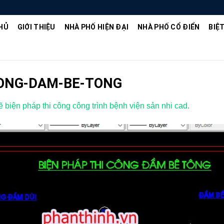
HỦ
GIỚI THIỆU
NHÀ PHỐ HIỆN ĐẠI
NHÀ PHỐ CỔ ĐIỂN
BIỆ
CONG-DAM-BE-TONG
ẽ biện pháp thi công công trình bệnh viện sản nhi cad.