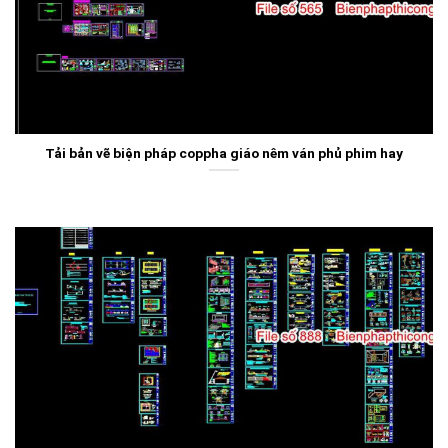
Tải bản vẽ biện pháp coppha giáo nêm ván phủ phim hay