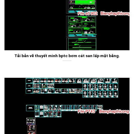
Tải bản vẽ thuyết minh bptc bơm cát san lấp mặt bằng.