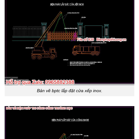
Bản vẽ bptc lắp đặt cửa xếp inox.