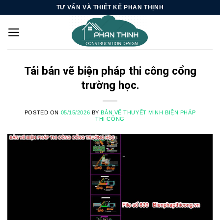
Skip
TƯ VẤN VÀ THIẾT KẾ PHAN THỊNH
to
content
Tải bản vẽ biện pháp thi công cổng
trường học.
POSTED ON
05/15/2026
BY
BẢN VẼ THUYẾT MINH BIỆN PHÁP
THI CÔNG