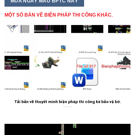
MUA NGAY MẪU BPTC NÀY
MỘT SỐ BẢN VẼ BIỆN PHÁP THI CÔNG KHÁC.
Tải bản vẽ thuyết minh biện pháp thi công kè bảo vệ bờ.