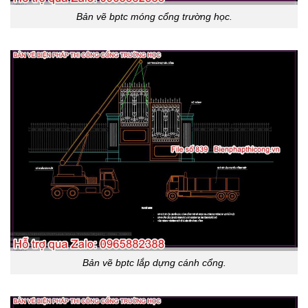
Bản vẽ bptc móng cổng trường học.
Bản vẽ bptc lắp dựng cánh cổng.