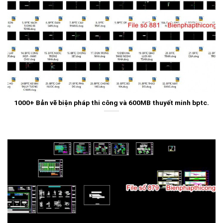
1000+ Bản vẽ biện pháp thi công và 600MB thuyết minh bptc.