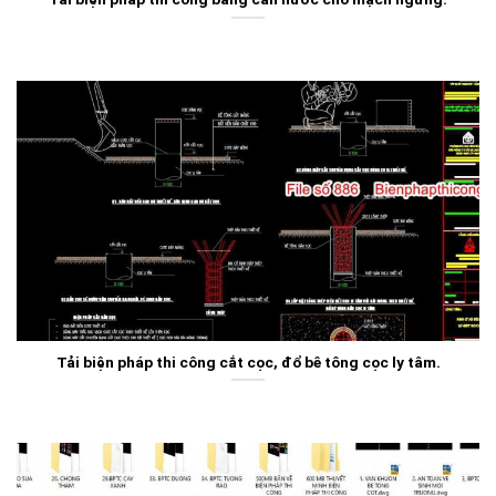
Tải biện pháp thi công cắt cọc, đổ bê tông cọc ly tâm.