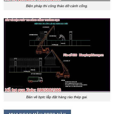
Biện pháp thi công tháo dỡ cánh cổng.
Bản vẽ bptc lắp đặt hàng rào thép gai.