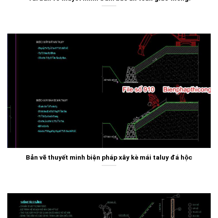
Bản vẽ thuyết minh biện pháp xây kè mái taluy đá hộc