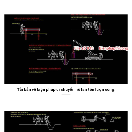
Tải bản vẽ biện pháp di chuyển hộ lan tôn lượn sóng.