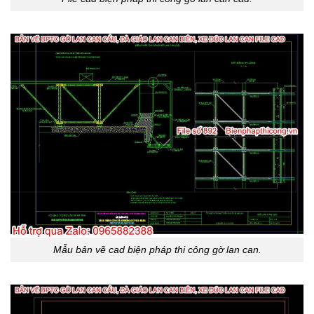
Mẫu bản vẽ cad biện pháp thi công gờ lan can.