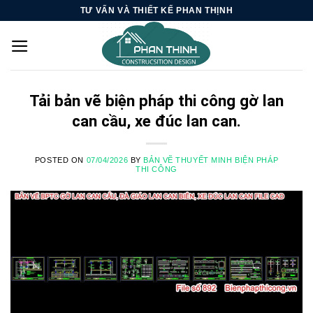
Skip
TƯ VẤN VÀ THIẾT KẾ PHAN THỊNH
to
content
Tải bản vẽ biện pháp thi công gờ lan
can cầu, xe đúc lan can.
POSTED ON
07/04/2026
BY
BẢN VẼ THUYẾT MINH BIỆN PHÁP
THI CÔNG