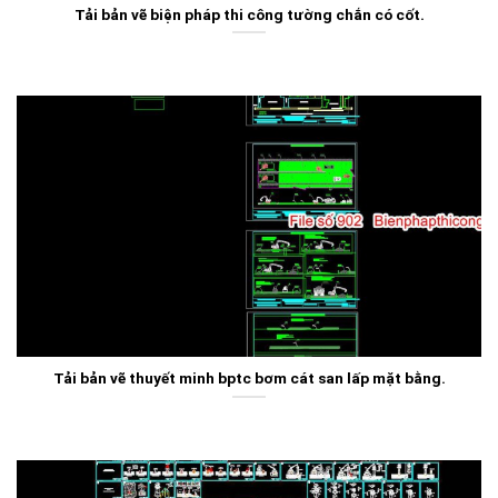
Tải bản vẽ biện pháp thi công tường chắn có cốt.
Tải bản vẽ thuyết minh bptc bơm cát san lấp mặt bằng.