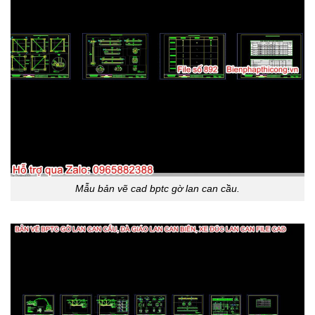
Mẫu bản vẽ cad bptc gờ lan can cầu.