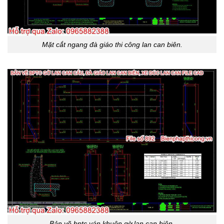
Mặt cắt ngang đà giáo thi công lan can biên.
Bản vẽ bptc ván khuôn gờ lan can biên.