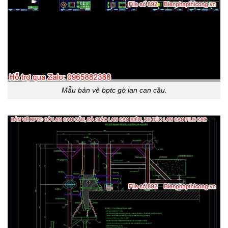
Mẫu bản vẽ bptc gờ lan can cầu.