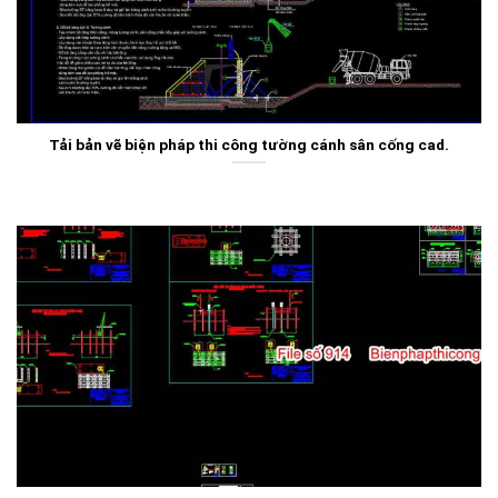
Tải bản vẽ biện pháp thi công tường cánh sân cống cad.