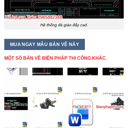
Hệ thống đà giáo đẩy cad.
MUA NGAY MẪU BẢN VẼ NÀY
MỘT SỐ BẢN VẼ BIỆN PHÁP THI CÔNG KHÁC.