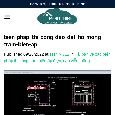
Skip
TƯ VẤN VÀ THIẾT KẾ PHAN THỊNH
to
content
bien-phap-thi-cong-dao-dat-ho-mong-
tram-bien-ap
Published
09/26/2022
at
1114 × 812
in
Tải bản vẽ cad biện
pháp thi công trạm biến áp điện, cáp viễn thông.