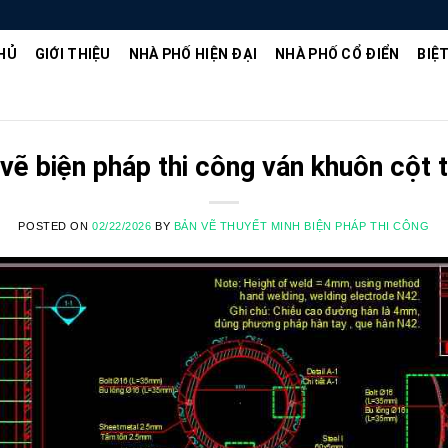
HỦ
GIỚI THIỆU
NHÀ PHỐ HIỆN ĐẠI
NHÀ PHỐ CỔ ĐIỂN
BIỆ
 vẽ biện pháp thi công ván khuôn cột 
POSTED ON
02/22/2026
BY
BẢN VẼ THUYẾT MINH BIỆN PHÁP THI CÔNG