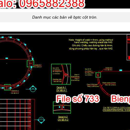
Danh mục các bản vẽ bptc cột tròn.