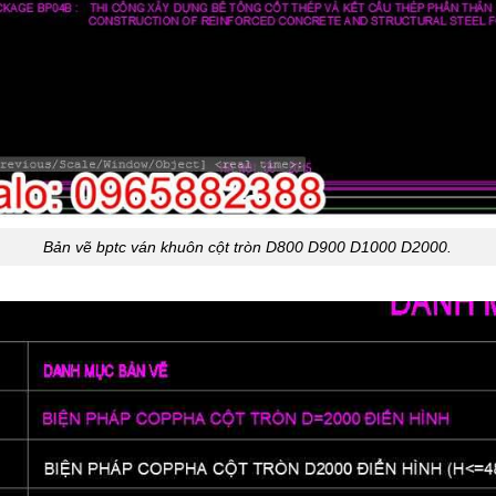
Bản vẽ bptc ván khuôn cột tròn D800 D900 D1000 D2000.