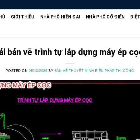
HỦ
GIỚI THIỆU
NHÀ PHỐ HIỆN ĐẠI
NHÀ PHỐ CỔ ĐIỂN
BIỆ
ải bản vẽ trình tự lắp dựng máy ép cọ
POSTED ON
05/13/2026
BY
BẢN VẼ THUYẾT MINH BIỆN PHÁP THI CÔNG