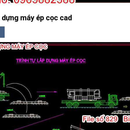
ắp dựng máy ép cọc cad