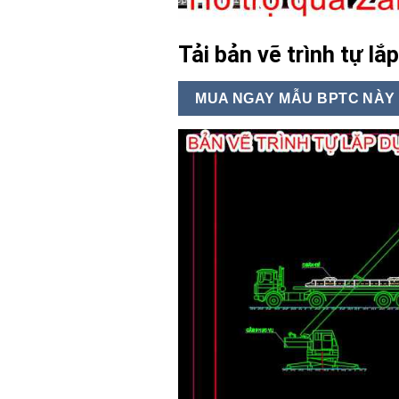
Tải bản vẽ trình tự l
MUA NGAY MẪU BPTC NÀY