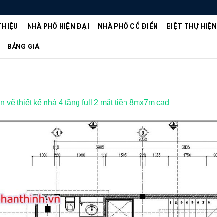
THIỆU
NHÀ PHỐ HIỆN ĐẠI
NHÀ PHỐ CỔ ĐIỂN
BIỆT THỰ HIỆN
BẢNG GIÁ
ản vẽ thiết kế nhà 4 tầng full 2 mặt tiền 8mx7m cad