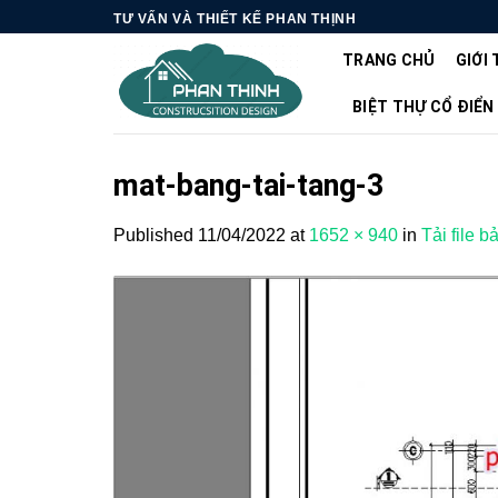
Skip
TƯ VẤN VÀ THIẾT KẾ PHAN THỊNH
to
TRANG CHỦ
GIỚI 
content
BIỆT THỰ CỔ ĐIỂN
mat-bang-tai-tang-3
Published
11/04/2022
at
1652 × 940
in
Tải file b