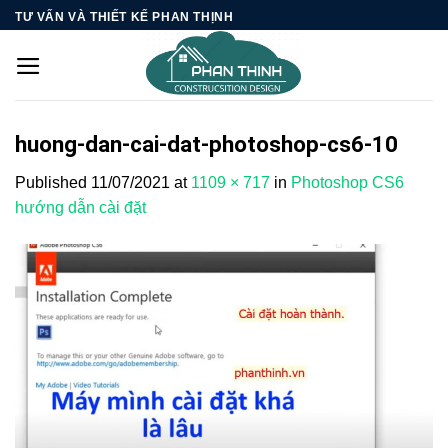
Skip
TƯ VẤN VÀ THIẾT KẾ PHAN THỊNH
to
content
huong-dan-cai-dat-photoshop-cs6-10
Published
11/07/2021
at
1109 × 717
in
Photoshop CS6
hướng dẫn cài đặt