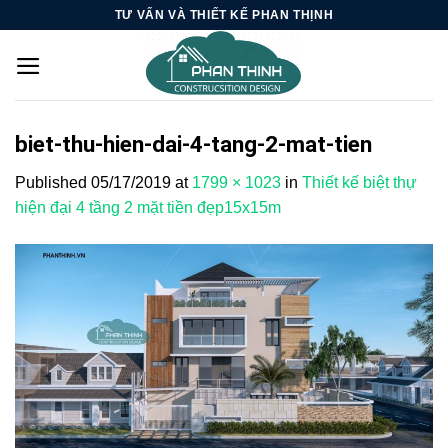
Skip
TƯ VẤN VÀ THIẾT KẾ PHAN THỊNH
to
content
biet-thu-hien-dai-4-tang-2-mat-tien
Published
05/17/2019
at
1799 × 1023
in
Thiết kế biệt thự
hiện đại 4 tầng 2 mặt tiền đẹp15x15m