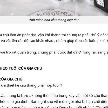
Ảnh minh họa cầu thang biệt thự
 chủ làm ăn phát đạt, vận khí thăng thì chúng ta phải chú ý đến v
i và vật lên các độ cao khác nhau , nhằm giúp đưa các luồng khí 
ai trò rất quan trọng, chúng phải được đặt ở nơi rộng rãi, sáng
EO TUỔI CỦA GIA CHỦ
ỦA GIA CHỦ
 khi thiết kế cầu thang phải hợp tuổi ?
u thang là bước không thể thiếu trong xây và thiết kế cầu thang
khỏe cho gia đình. Bạn nghĩ sao về một ngôi nhà bị hạn chế diện
ăn khoan mà gia chủ nào cũng lo lắng cho ngôi nhà và đặc biệt 