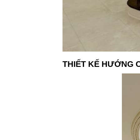
THIẾT KẾ HƯỚNG 