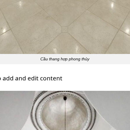
Cầu thang hợp phong thủy
o add and edit content