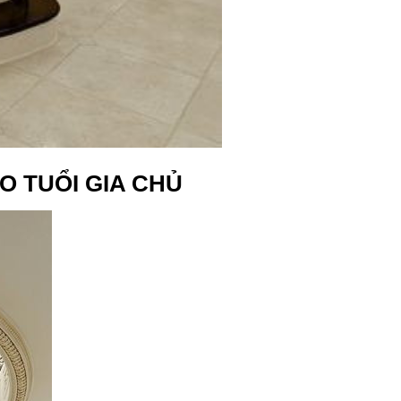
 TUỔI GIA CHỦ