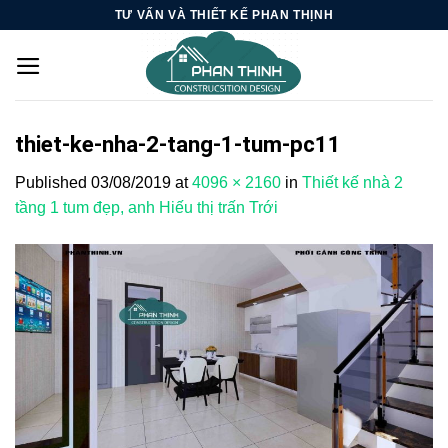
Skip
TƯ VẤN VÀ THIẾT KẾ PHAN THỊNH
to
content
thiet-ke-nha-2-tang-1-tum-pc11
Published
03/08/2019
at
4096 × 2160
in
Thiết kế nhà 2
tầng 1 tum đẹp, anh Hiếu thị trấn Trới