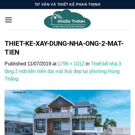
Skip
TƯ VẤN VÀ THIẾT KẾ PHAN THỊNH
to
content
THIET-KE-XAY-DUNG-NHA-ONG-2-MAT-
TIEN
Published
11/07/2019
at
1799 × 1012
in
Thiết kế nhà 3
tầng 2 mặt tiền hiện đại mái thái đẹp tại phường Hùng
Thắng