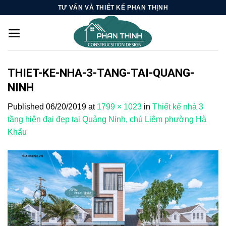
Skip
TƯ VẤN VÀ THIẾT KẾ PHAN THỊNH
to
content
THIET-KE-NHA-3-TANG-TAI-QUANG-
NINH
Published
06/20/2019
at
1799 × 1023
in
Thiết kế nhà 3
tầng hiện đại đẹp tại Quảng Ninh, chú Liêm phường Hà
Khẩu