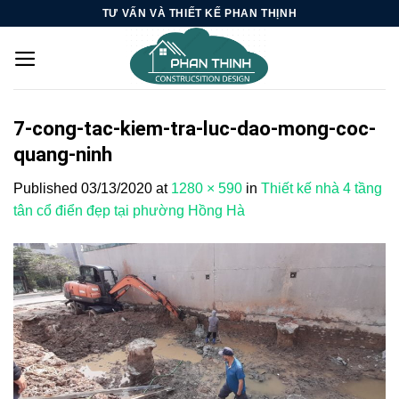
Skip
TƯ VẤN VÀ THIẾT KẾ PHAN THỊNH
to
content
7-cong-tac-kiem-tra-luc-dao-mong-coc-
quang-ninh
Published
03/13/2020
at
1280 × 590
in
Thiết kế nhà 4 tầng
tân cổ điển đẹp tại phường Hồng Hà