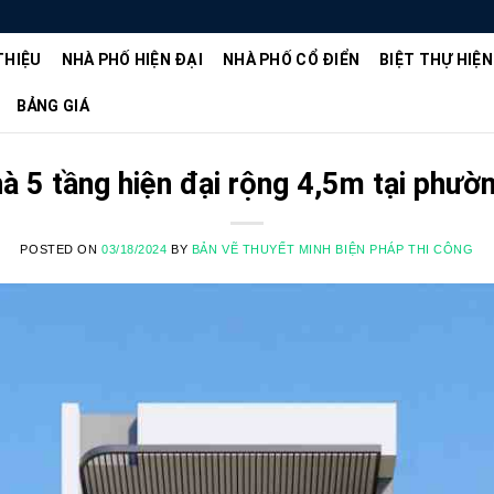
THIỆU
NHÀ PHỐ HIỆN ĐẠI
NHÀ PHỐ CỔ ĐIỂN
BIỆT THỰ HIỆN
BẢNG GIÁ
hà 5 tầng hiện đại rộng 4,5m tại phư
POSTED ON
03/18/2024
BY
BẢN VẼ THUYẾT MINH BIỆN PHÁP THI CÔNG