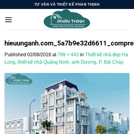
Skip
TƯ VẤN VÀ THIẾT KẾ PHAN THỊNH
to
content
hieuunganh.com_5a7b9e32d6611_compre
Published
02/08/2018
at
799 × 443
in
Thiết kế nhà đẹp Hạ
Long, thiết kế nhà Quảng Ninh, anh Dương, P. Bãi Cháy