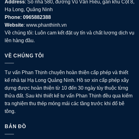
Address
: Số nhà 580, đường Vũ Văn Hiếu, gần khu Cột 8,
Hạ Long, Quảng Ninh
Phone: 0965882388
Website
: www.phanthinh.vn
Về chúng tôi: Luôn cam kết đặt uy tín và chất lượng dịch vụ
lên hàng đầu.
VỀ CHÚNG TÔI
Tư vấn Phan Thịnh chuyên hoàn thiện cấp phép và thiết
kế nhà tại Hạ Long Quảng Ninh. Hồ sơ xin cấp phép xây
dựng được hoàn thiện từ 10 đến 30 ngày tùy thuộc từng
thửa đất. Sau khi thiết kế tư vấn Phan Thịnh đều qua kiểm
tra nghiệm thu thép móng mái các tầng trước khi đổ bê
tông.
BẢN ĐỒ