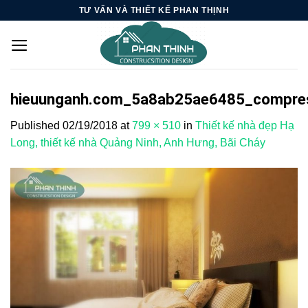
Skip
TƯ VẤN VÀ THIẾT KẾ PHAN THỊNH
to
content
hieuunganh.com_5a8ab25ae6485_compre
Published
02/19/2018
at
799 × 510
in
Thiết kế nhà đẹp Hạ
Long, thiết kế nhà Quảng Ninh, Anh Hưng, Bãi Cháy