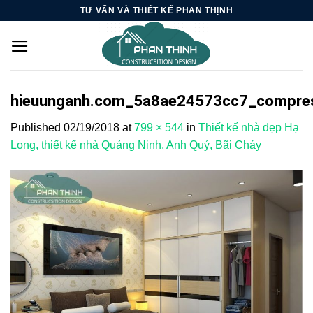
Skip
TƯ VẤN VÀ THIẾT KẾ PHAN THỊNH
to
content
hieuunganh.com_5a8ae24573cc7_compre
Published
02/19/2018
at
799 × 544
in
Thiết kế nhà đẹp Hạ
Long, thiết kế nhà Quảng Ninh, Anh Quý, Bãi Cháy